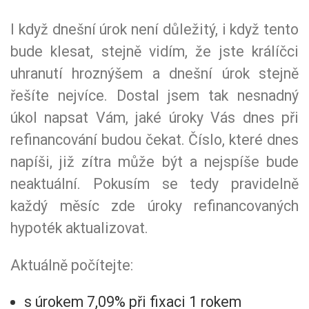
I když dnešní úrok není důležitý, i když tento
bude klesat, stejně vidím, že jste králíčci
uhranutí hroznýšem a dnešní úrok stejně
řešíte nejvíce. Dostal jsem tak nesnadný
úkol napsat Vám, jaké úroky Vás dnes při
refinancování budou čekat. Číslo, které dnes
napíši, již zítra může být a nejspíše bude
neaktuální. Pokusím se tedy pravidelně
každý měsíc zde úroky refinancovaných
hypoték aktualizovat.
Aktuálně počítejte:
s úrokem 7,09% při fixaci 1 rokem