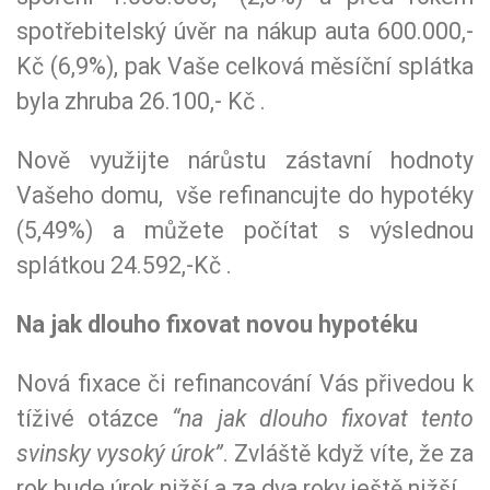
spotřebitelský úvěr na nákup auta 600.000,-
Kč (6,9%), pak Vaše celková měsíční splátka
byla zhruba 26.100,- Kč .
Nově využijte nárůstu zástavní hodnoty
Vašeho domu, vše refinancujte do hypotéky
(5,49%) a můžete počítat s výslednou
splátkou 24.592,-Kč .
Na jak dlouho fixovat novou hypotéku
Nová fixace či refinancování Vás přivedou k
tíživé otázce
“na jak dlouho fixovat tento
svinsky vysoký úrok”
. Zvláště když víte, že za
rok bude úrok nižší a za dva roky ještě nižší.