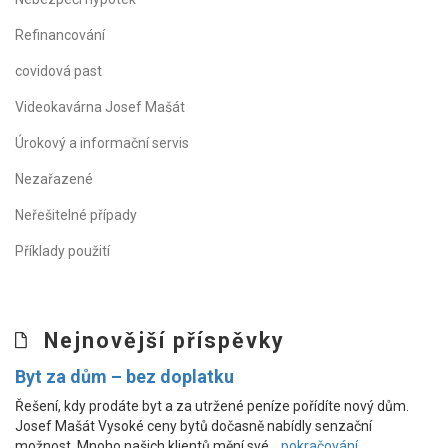
Refinancování
covidová past
Videokavárna Josef Mašát
Úrokový a informační servis
Nezařazené
Neřešitelné případy
Příklady použití
Nejnovější příspěvky
Byt za dům – bez doplatku
Řešení, kdy prodáte byt a za utržené peníze pořídíte nový dům.
Josef Mašát Vysoké ceny bytů dočasně nabídly senzační
možnost. Mnoho našich klientů mění své…
pokračování...