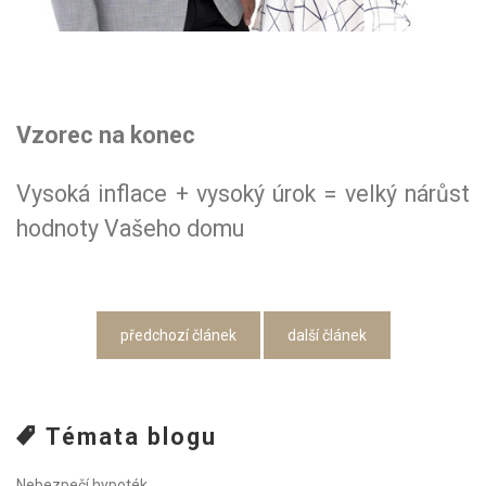
Vzorec na konec
Vysoká inflace + vysoký úrok = velký nárůst
hodnoty Vašeho domu
předchozí článek
další článek
Témata blogu
Nebezpečí hypoték